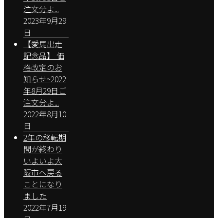
注文分よ...
2023年9月29
日
【愛馬出走
記念品】 価
格改定のお
知らせ~2022
年8月29日ご
注文分よ...
2022年8月10
日
2年の移転期
間が終わり
いよいよ大
阪市へ戻る
ことになり
ました
2022年7月19